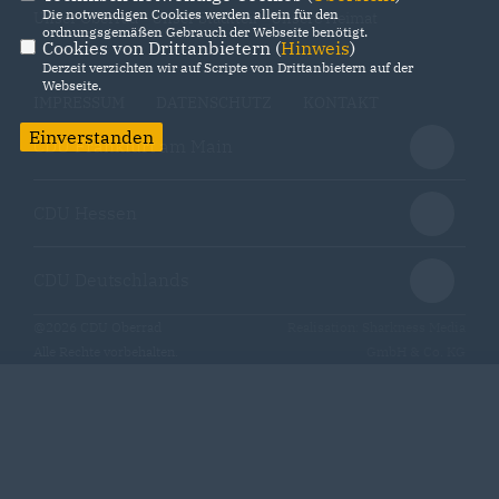
Die notwendigen Cookies werden allein für den
Unser Oberrad - Unser Stadtteil - Unsere Heimat
ordnungsgemäßen Gebrauch der Webseite benötigt.
Cookies von Drittanbietern (
Hinweis
)
Derzeit verzichten wir auf Scripte von Drittanbietern auf der
Webseite.
IMPRESSUM
DATENSCHUTZ
KONTAKT
Einverstanden
CDU Frankfurt am Main
CDU Hessen
CDU Deutschlands
@2026 CDU Oberrad
Realisation: Sharkness Media
Alle Rechte vorbehalten.
GmbH & Co. KG