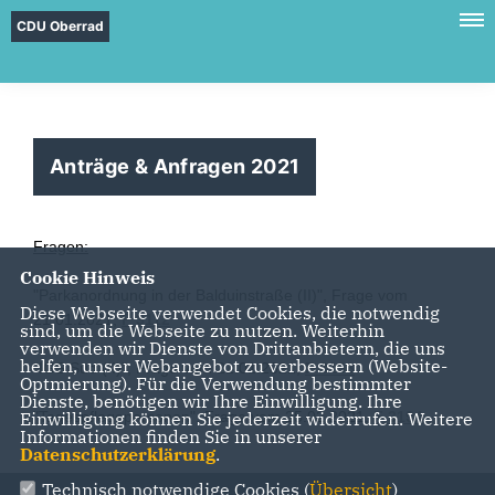
CDU Oberrad
Anträge & Anfragen 2021
Fragen:
Cookie Hinweis
"Parkanordnung in der Balduinstraße (II)", Frage vom
Diese Webseite verwendet Cookies, die notwendig
21.01.2021,
F 3112
sind, um die Webseite zu nutzen. Weiterhin
verwenden wir Dienste von Drittanbietern, die uns
helfen, unser Webangebot zu verbessern (Website-
"IGS Süd (II)", Frage vom 21.01.2021,
F 3138
Optmierung). Für die Verwendung bestimmter
Dienste, benötigen wir Ihre Einwilligung. Ihre
Einwilligung können Sie jederzeit widerrufen. Weitere
"Tagespflegepersonen", Frage vom 25.02.2021,
F 3194
Informationen finden Sie in unserer
Datenschutzerklärung
.
Technisch notwendige Cookies (
Übersicht
)