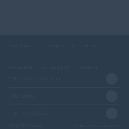
Unser Oberrad - Unser Stadtteil - Unsere Heimat
IMPRESSUM
DATENSCHUTZ
KONTAKT
CDU Frankfurt am Main
CDU Hessen
CDU Deutschlands
@2026 CDU Oberrad
Realisation: Sharkness Media