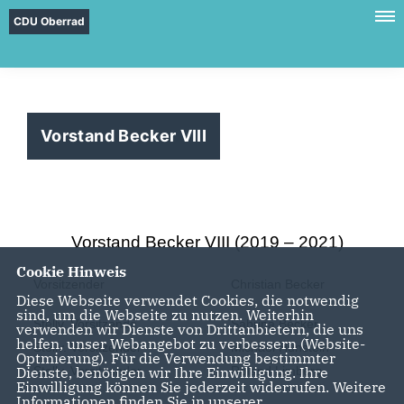
CDU Oberrad
Vorstand Becker VIII
Vorstand Becker VIII (2019 – 2021)
Cookie Hinweis
Vorsitzender
Christian Becker
Diese Webseite verwendet Cookies, die notwendig
sind, um die Webseite zu nutzen. Weiterhin
Stellv. Vorsitzende
Sabrina Becker
verwenden wir Dienste von Drittanbietern, die uns
helfen, unser Webangebot zu verbessern (Website-
Stellv. Vorsitzender
Michael Hunstein
Optmierung). Für die Verwendung bestimmter
Dienste, benötigen wir Ihre Einwilligung. Ihre
Stellv. Vorsitzender
Roland Limberg
Einwilligung können Sie jederzeit widerrufen. Weitere
Informationen finden Sie in unserer