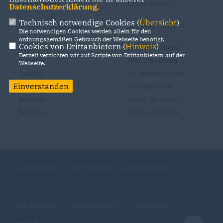
Schriftführerin
Ursula Becker
Datenschutzerklärung
.
Technisch notwendige Cookies (
Übersicht
)
Mitgliederbeauftragte
Susanne Reichert
Die notwendigen Cookies werden allein für den
ordnungsgemäßen Gebrauch der Webseite benötigt.
Cookies von Drittanbietern (
Hinweis
)
Beisitzerin
Brigitte Armbrust
Derzeit verzichten wir auf Scripte von Drittanbietern auf der
Beisitzer
Frank Goldberg
Webseite.
Beisitzer
Dr. Norbert Krutzik
Einverstanden
Beisitzer
Christian Loos
Beisitzer
Bernd Neumann
Beisitzer
Pavlos Tsachidis
Unser Oberrad - Unser Stadtteil - Unsere Heimat
IMPRESSUM
DATENSCHUTZ
KONTAKT