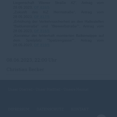
Liegenschaft Wiener Straße 42“, Antrag vom
28.05.2023,
OF 816/5
Zukunft des KiZ Herrnstraße“, Antrag vom
28.05.2023,
OF 817/5
Erhöhung der Verkehrssicherheit an den Haltestellen
"Balduinstraße" und "Bleiweißstraße"“, Antrag vom
28.05.2023,
OF 818/5
Korrektur der fehlerhaft montierten Balkenwippe auf
dem Spielplatz "Spatzengasse"“, Antrag vom
28.05.2023,
OF 819/5
08.06.2023, 22:00 Uhr
Christian Becker
Unser Oberrad - Unser Stadtteil - Unsere Heimat
IMPRESSUM
DATENSCHUTZ
KONTAKT