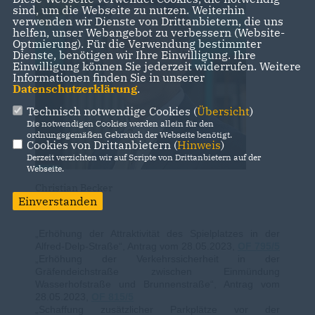
sind, um die Webseite zu nutzen. Weiterhin
verwenden wir Dienste von Drittanbietern, die uns
helfen, unser Webangebot zu verbessern (Website-
Optmierung). Für die Verwendung bestimmter
Dienste, benötigen wir Ihre Einwilligung. Ihre
Einwilligung können Sie jederzeit widerrufen. Weitere
Informationen finden Sie in unserer
Datenschutzerklärung
.
Technisch notwendige Cookies (
Übersicht
)
Die notwendigen Cookies werden allein für den
ordnungsgemäßen Gebrauch der Webseite benötigt.
Cookies von Drittanbietern (
Hinweis
)
Derzeit verzichten wir auf Scripte von Drittanbietern auf der
Webseite.
Christian Becker
Einverstanden
Erhöhung der Attraktivität des Spielplatzes in der
Alfred-Delp-Straße“, Antrag vom 28.05.2023,
OF 795/5
Erhöhung der Verkehrssicherheit in der
Gräfendeichstraße zwischen Einmündung
Wasserhofstraße und Brunnenstraße“, Antrag vom
28.05.2023,
OF 815/5
Schaffung zusätzlicher Parkplätze vor der