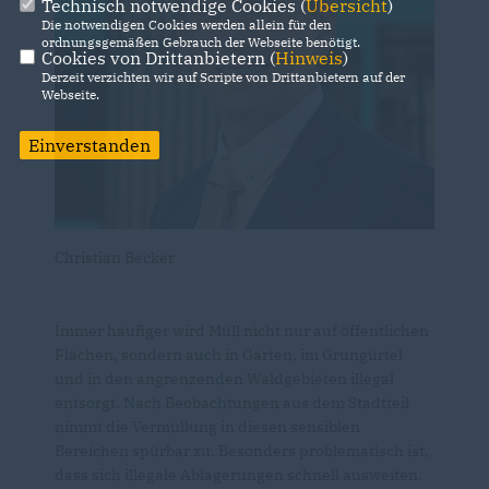
Technisch notwendige Cookies (
Übersicht
)
Die notwendigen Cookies werden allein für den
ordnungsgemäßen Gebrauch der Webseite benötigt.
Cookies von Drittanbietern (
Hinweis
)
Derzeit verzichten wir auf Scripte von Drittanbietern auf der
Webseite.
Einverstanden
Christian Becker
Immer häufiger wird Müll nicht nur auf öffentlichen
Flächen, sondern auch in Gärten, im Grüngürtel
und in den angrenzenden Waldgebieten illegal
entsorgt. Nach Beobachtungen aus dem Stadtteil
nimmt die Vermüllung in diesen sensiblen
Bereichen spürbar zu. Besonders problematisch ist,
dass sich illegale Ablagerungen schnell ausweiten.