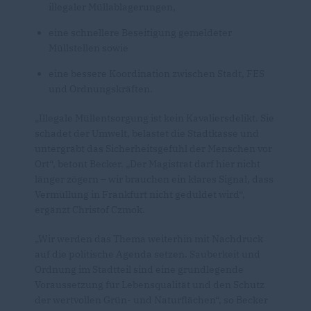
illegaler Müllablagerungen,
eine schnellere Beseitigung gemeldeter
Müllstellen sowie
eine bessere Koordination zwischen Stadt, FES
und Ordnungskräften.
Illegale Müllentsorgung ist kein Kavaliersdelikt. Sie
schadet der Umwelt, belastet die Stadtkasse und
untergräbt das Sicherheitsgefühl der Menschen vor
Ort“, betont Becker. „Der Magistrat darf hier nicht
länger zögern – wir brauchen ein klares Signal, dass
Vermüllung in Frankfurt nicht geduldet wird“,
ergänzt Christof Czmok.
Wir werden das Thema weiterhin mit Nachdruck
auf die politische Agenda setzen. Sauberkeit und
Ordnung im Stadtteil sind eine grundlegende
Voraussetzung für Lebensqualität und den Schutz
der wertvollen Grün- und Naturflächen“, so Becker