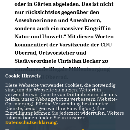
oder in Gärten abgeladen. Das ist nicht
nur rücksichtslos gegenüber den
Anwohnerinnen und Anwohnern,
sondern auch ein massiver Eingriff in
Natur und Umwelt.“ Mit diesen Worten
kommentiert der Vorsitzende der CDU
Oberrad, Ortsvorsteher und
Stadtverordnete Christian Becker zu
zunehmende illegale Müllentsorgung
Cookie Hinweis
im Stadtteil Oberrad.
Diese Webseite verwendet Cookies, die notwendig
sind, um die Webseite zu nutzen. Weiterhin
verwenden wir Dienste von Drittanbietern, die uns
helfen, unser Webangebot zu verbessern (Website-
Optmierung). Für die Verwendung bestimmter
Dienste, benötigen wir Ihre Einwilligung. Ihre
Einwilligung können Sie jederzeit widerrufen. Weitere
Informationen finden Sie in unserer
Datenschutzerklärung
.