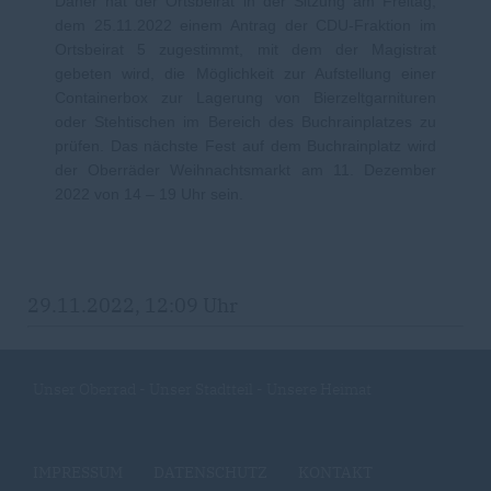
Daher hat der Ortsbeirat in der Sitzung am Freitag,
dem 25.11.2022 einem Antrag der CDU-Fraktion im
Ortsbeirat 5 zugestimmt, mit dem der Magistrat
gebeten wird, die Möglichkeit zur Aufstellung einer
Containerbox zur Lagerung von Bierzeltgarnituren
oder Stehtischen im Bereich des Buchrainplatzes zu
prüfen. Das nächste Fest auf dem Buchrainplatz wird
der Oberräder Weihnachtsmarkt am 11. Dezember
2022 von 14 – 19 Uhr sein.
29.11.2022, 12:09 Uhr
Unser Oberrad - Unser Stadtteil - Unsere Heimat
IMPRESSUM
DATENSCHUTZ
KONTAKT