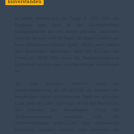
Einverstanden
In seiner Antwort auf die Frage F 2253 führt der
Magistrat aus, dass er der Unterhaltspflicht
nachgekommen sei und betont überdies, dass dies
auch für die sich nicht im Besitz der Stadt Frankfurt am
Main befindlichen Gräben gelte. Weiter wird seitens
des Magistrates konstatiert, dass die Arbeiten der
Firma am 26.02.2024 durch die Stadtentwässerung
kontrolliert worden seien und das Wasser abgeflossen
sei.
Es mag durchaus stimmen, dass die
Stadtentwässerung am 26.02.2024 die Arbeiten der
beauftragten Firma kontrolliert hat. Nach der aktuellen
Lage stellt sich aber die Frage, ob bei der Beurteilung
der Arbeiten der beauftragten Firma die
Stadtentwässerung einerseits und die
Gärtnereibetriebe andererseits stark differierende
Maßstäbe anlegen würden und inwieweit die