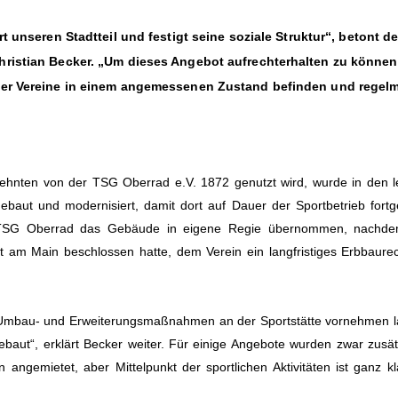
t unseren Stadtteil und festigt seine soziale Struktur“, betont de
hristian Becker. „Um dieses Angebot aufrechterhalten zu können
 der Vereine in einem angemessenen Zustand befinden und regel
rzehnten von der TSG Oberrad e.V. 1872 genutzt wird, wurde in den l
aut und modernisiert, damit dort auf Dauer der Sportbetrieb fortg
 TSG Oberrad das Gebäude in eigene Regie übernommen, nachde
 am Main beschlossen hatte, dem Verein ein langfristiges Erbbaure
e Umbau- und Erweiterungsmaßnahmen an der Sportstätte vornehmen 
aut“, erklärt Becker weiter. Für einige Angebote wurden zwar zusät
ngemietet, aber Mittelpunkt der sportlichen Aktivitäten ist ganz kl