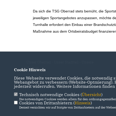
Da sich die TSG Oberrad stets bemüht, die Sportstä
jeweiligen Sportangebotes anzupassen, möchte der 
Turnhalle erfordert den Einbau einer Brandschutzt
Maßnahme aus dem Ortsbeiratsbudget finanzieren
Unser Oberrad - Unser Stadtteil - Unsere
Heimat
Cookie Hinweis
Diese Webseite verwendet Cookies, die notwendig si
IMPRESSUM
DATENSCHUTZ
KONTAKT
Webangebot zu verbessern (Website-Optmierung). Fü
jederzeit widerrufen. Weitere Informationen finden
Technisch notwendige Cookies (
Übersicht
)
Die notwendigen Cookies werden allein für den ordnungsgemäßen 
Cookies von Drittanbietern (
Hinweis
)
Derzeit verzichten wir auf Scripte von Drittanbietern auf der Websei