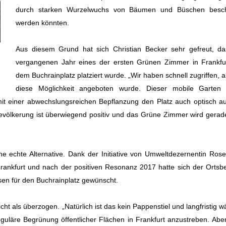
durch starken Wurzelwuchs von Bäumen und Büschen besch
werden könnten.
Aus diesem Grund hat sich Christian Becker sehr gefreut, d
vergangenen Jahr eines der ersten Grünen Zimmer in Frankfu
dem Buchrainplatz platziert wurde. „Wir haben schnell zugriffen, a
diese Möglichkeit angeboten wurde. Dieser mobile Garten b
mit einer abwechslungsreichen Bepflanzung den Platz auch optisch au
evölkerung ist überwiegend positiv und das Grüne Zimmer wird gerade
e echte Alternative. Dank der Initiative von Umweltdezernentin Ros
Frankfurt und nach der positiven Resonanz 2017 hatte sich der Ortsbe
sen für den Buchrainplatz gewünscht.
ht als überzogen. „Natürlich ist das kein Pappenstiel und langfristig w
 reguläre Begrünung öffentlicher Flächen in Frankfurt anzustreben. Aber