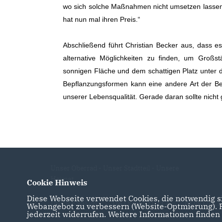
wo sich solche Maßnahmen nicht umsetzen lassen,
hat nun mal ihren Preis.“
Abschließend führt Christian Becker aus, dass e
alternative Möglichkeiten zu finden, um Großs
sonnigen Fläche und dem schattigen Platz unter de
Bepflanzungsformen kann eine andere Art der B
unserer Lebensqualität. Gerade daran sollte nicht
Unser Oberrad - Unser Stadtteil - Unsere
Heimat
Cookie Hinweis
Diese Webseite verwendet Cookies, die notwendig si
IMPRESSUM
DATENSCHUTZ
KONTAKT
Webangebot zu verbessern (Website-Optmierung). Fü
jederzeit widerrufen. Weitere Informationen finden