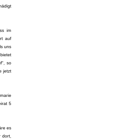
ädigt
ass im
rt auf
ls uns
ietet
f“, so
 jetzt
emarie
irat 5
äre es
 dort,