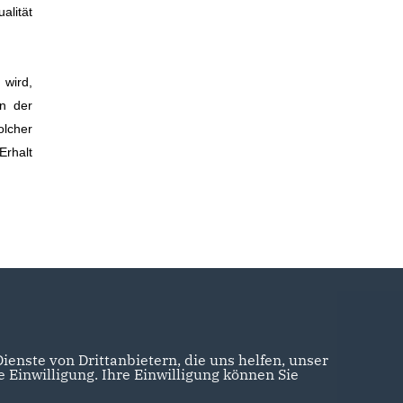
alität
 wird,
en der
olcher
Erhalt
enste von Drittanbietern, die uns helfen, unser
Einwilligung. Ihre Einwilligung können Sie