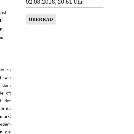
02.08.2018, 20:51 Uhr
und
OBERRAD
d
en
us
ise zu
t wie
us dem
de oft
d der
ber da
nmarkt
erdem
n, die