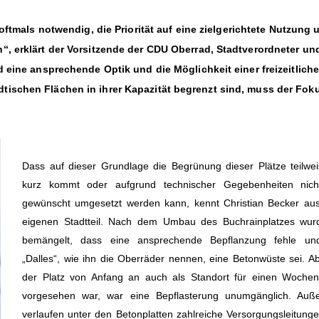
 oftmals notwendig, die Priorität auf eine zielgerichtete Nutzung 
“, erklärt der Vorsitzende der CDU Oberrad, Stadtverordneter un
d eine ansprechende Optik und die Möglichkeit einer freizeitlich
tischen Flächen in ihrer Kapazität begrenzt sind, muss der Fok
Dass auf dieser Grundlage die Begrünung dieser Plätze teilwe
kurz kommt oder aufgrund technischer Gegebenheiten nich
gewünscht umgesetzt werden kann, kennt Christian Becker a
eigenen Stadtteil. Nach dem Umbau des Buchrainplatzes wur
bemängelt, dass eine ansprechende Bepflanzung fehle un
Dalles“, wie ihn die Oberräder nennen, eine Betonwüste sei. A
der Platz von Anfang an auch als Standort für einen Woche
vorgesehen war, war eine Bepflasterung unumgänglich. Auß
verlaufen unter den Betonplatten zahlreiche Versorgungsleitunge