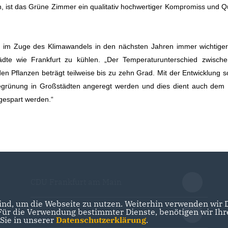
 ist das Grüne Zimmer ein qualitativ hochwertiger Kompromiss und Qu
s im Zuge des Klimawandels in den nächsten Jahren immer wichtiger
tädte wie Frankfurt zu kühlen. „Der Temperaturunterschied zwisch
n Pflanzen beträgt teilweise bis zu zehn Grad. Mit der Entwicklung s
egrünung in Großstädten angeregt werden und dies dient auch dem 
 gespart werden.“
CDU Frankfurt am Main
nd, um die Webseite zu nutzen. Weiterhin verwenden wir Di
r die Verwendung bestimmter Dienste, benötigen wir Ihre 
CDU Hessen
 Sie in unserer
Datenschutzerklärung
.